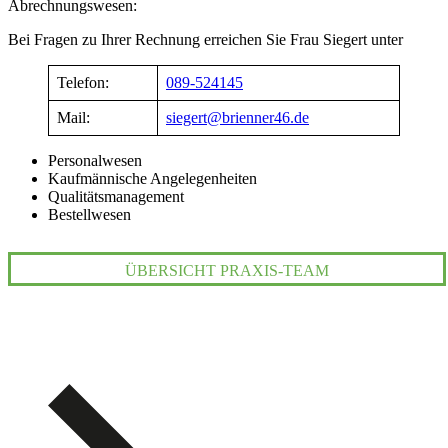
Abrechnungswesen:
Bei Fragen zu Ihrer Rechnung erreichen Sie Frau Siegert unter
Telefon:
089-524145
Mail:
siegert@brienner46.de
Personalwesen
Kaufmännische Angelegenheiten
Qualitätsmanagement
Bestellwesen
ÜBERSICHT PRAXIS-TEAM
Copyright 2024: Ärztepartnerschaft Hieber Loos Michalk Sarafoff
Goedel Goedel-Meinen PartG mbB
Alle Rechte vorbehalten.