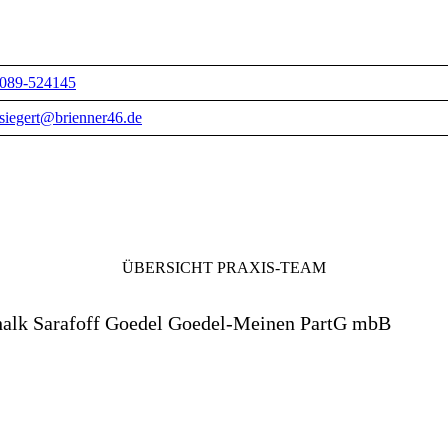
089-524145
siegert@brienner46.de
ÜBERSICHT PRAXIS-TEAM
chalk Sarafoff Goedel Goedel-Meinen PartG mbB