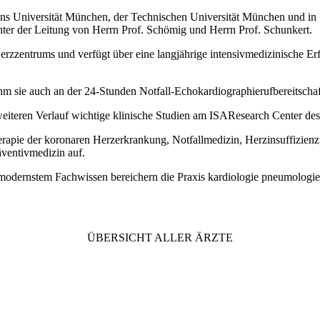
s Universität München, der Technischen Universität München und in Sy
er der Leitung von Herrn Prof. Schömig und Herrn Prof. Schunkert.
n Herzzentrums und verfügt über eine langjährige intensivmedizinische
m sie auch an der 24-Stunden Notfall-Echokardiographierufbereitschaft
weiteren Verlauf wichtige klinische Studien am ISAResearch Center d
rapie der koronaren Herzerkrankung, Notfallmedizin, Herzinsuffizien
äventivmedizin auf.
 modernstem Fachwissen bereichern die Praxis kardiologie pneumologie
ÜBERSICHT ALLER ÄRZTE